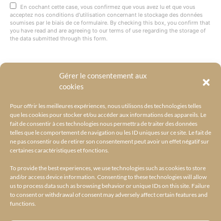
En cochant cette case, vous confirmez que vous avez lu et que vous
acceptez nos conditions d'utilisation concernant le stockage des données
soumises par le biais de ce formulaire. By checking this box, you confirm that
you have read and are agreeing to our terms of use regarding the storage of
the data submitted through this form.
Gérer le consentement aux
@BYRACKEL
cookies
Pour offrir les meilleures expériences, nous utilisons des technologies telles
que les cookies pour stocker et/ou accéder aux informations des appareils. Le
fait de consentir à ces technologies nous permettra de traiter des données
telles que le comportement de navigation ou les ID uniques sur ce site. Le fait de
ne pas consentir ou de retirer son consentement peut avoir un effet négatif sur
certaines caractéristiques et fonctions.
To provide the best experiences, we use technologies such as cookies to store
and/or access device information. Consenting to these technologies will allow
us to process data such as browsing behavior or unique IDs on this site. Failure
to consent or withdrawal of consent may adversely affect certain features and
functions.
ACCUEIL
L’UNIVERS BY RACKEL
BY RACKEL SELECTIONS
AMILCAR SELECTIONS