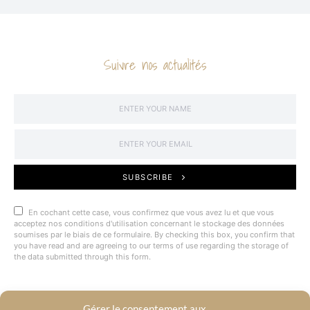
Suivre nos actualités
SUBSCRIBE
En cochant cette case, vous confirmez que vous avez lu et que vous
acceptez nos conditions d'utilisation concernant le stockage des données
soumises par le biais de ce formulaire. By checking this box, you confirm that
you have read and are agreeing to our terms of use regarding the storage of
the data submitted through this form.
Gérer le consentement aux
@BYRACKEL