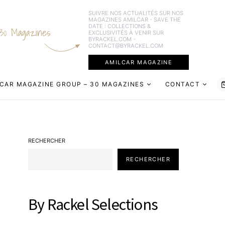
SUIVRE NOS ACTUALITÉS SUR NOS
MAGAZINES AMILCAR - SAVE THE
DATE : COLLECTIONS &
30 Magazines
EXCLUSIVITÉS À VENIR SUR
BYRACKEL.COM -
CONTACT@BYRACKEL.COM
AMILCAR MAGAZINE
CAR MAGAZINE GROUP – 30 MAGAZINES
CONTACT
RECHERCHER
RECHERCHER
By Rackel Selections