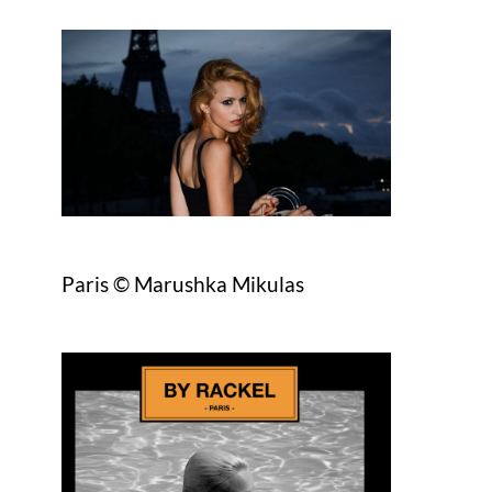
Paris © Marushka Mikulas