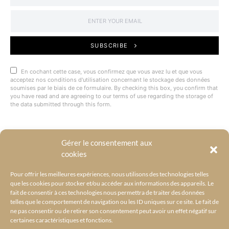
SUBSCRIBE
En cochant cette case, vous confirmez que vous avez lu et que vous
acceptez nos conditions d'utilisation concernant le stockage des données
soumises par le biais de ce formulaire. By checking this box, you confirm that
you have read and are agreeing to our terms of use regarding the storage of
the data submitted through this form.
Gérer le consentement aux
@BYRACKEL
cookies
Pour offrir les meilleures expériences, nous utilisons des technologies telles
que les cookies pour stocker et/ou accéder aux informations des appareils. Le
fait de consentir à ces technologies nous permettra de traiter des données
telles que le comportement de navigation ou les ID uniques sur ce site. Le fait de
ne pas consentir ou de retirer son consentement peut avoir un effet négatif sur
certaines caractéristiques et fonctions.