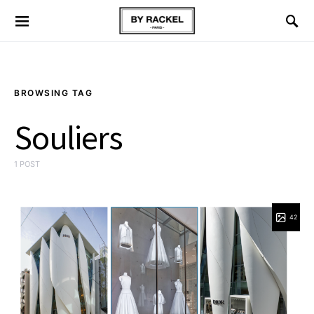
BROWSING TAG
Souliers
1 POST
42