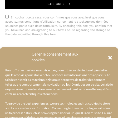
SUBSCRIBE
En cochant cette case, vous confirmez que vous avez lu et que vous
acceptez nos conditions d'utilisation concernant le stockage des données
soumises par le biais de ce formulaire. By checking this box, you confirm that
you have read and are agreeing to our terms of use regarding the storage of
the data submitted through this form.
Gérer le consentement aux
@BYRACKEL
cookies
Pour offrir les meilleures expériences, nous utilisons des technologies telles
que les cookies pour stocker et/ou accéder aux informations des appareils. Le
fait de consentir à ces technologies nous permettra de traiter des données
telles que le comportement de navigation ou les ID uniques sur ce site. Le fait de
ne pas consentir ou de retirer son consentement peut avoir un effet négatif sur
certaines caractéristiques et fonctions.
To provide the best experiences, we use technologies such as cookies to store
and/or access device information. Consenting to these technologies will allow
us to process data such as browsing behavior or unique IDs on this site. Failure
to consent or withdrawal of consent may adversely affect certain features and