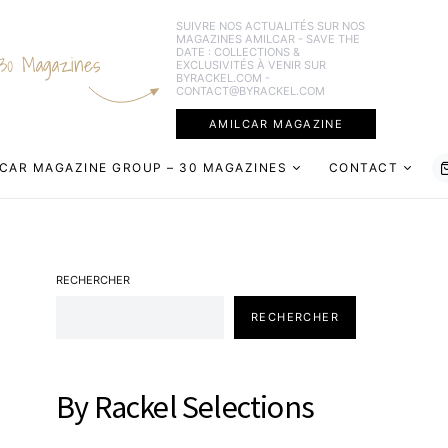
SUIVRE NOS ACTUALITÉS SUR NOS
MAGAZINES AMILCAR - SAVE THE
DATE : COLLECTIONS &
30 Magazines
EXCLUSIVITÉS À VENIR SUR
BYRACKEL.COM -
CONTACT@BYRACKEL.COM
AMILCAR MAGAZINE
CAR MAGAZINE GROUP – 30 MAGAZINES
CONTACT
RECHERCHER
RECHERCHER
By Rackel Selections