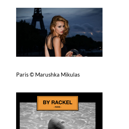
Paris © Marushka Mikulas