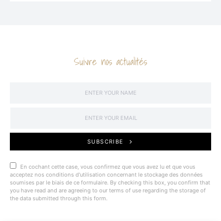
Suivre nos actualités
SUBSCRIBE
En cochant cette case, vous confirmez que vous avez lu et que vous
acceptez nos conditions d'utilisation concernant le stockage des données
soumises par le biais de ce formulaire. By checking this box, you confirm that
you have read and are agreeing to our terms of use regarding the storage of
the data submitted through this form.