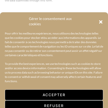
the data submitted through this form.
Gérer le consentement aux
@BYRACKEL
cookies
Pour offrir les meilleures expériences, nous utilisons des technologies telles
que les cookies pour stocker et/ou accéder aux informations des appareils. Le
fait de consentir à ces technologies nous permettra de traiter des données
telles que le comportement de navigation ou les ID uniques sur ce site. Le fait de
ne pas consentir ou de retirer son consentement peut avoir un effet négatif sur
certaines caractéristiques et fonctions.
To provide the best experiences, we use technologies such as cookies to store
and/or access device information. Consenting to these technologies will allow
us to process data such as browsing behavior or unique IDs on this site. Failure
to consent or withdrawal of consent may adversely affect certain features and
functions.
ACCUEIL
L’UNIVERS BY RACKEL
BY RACKEL SELECTIONS
AMILCAR SELECTIONS
AMILCAR MAGAZINE GROUP – 30 MAGAZINES
CONTACT
ACCEPTER
35K
REFUSER