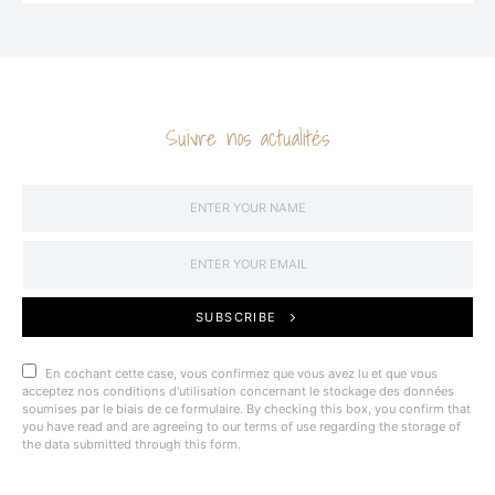
Suivre nos actualités
SUBSCRIBE
En cochant cette case, vous confirmez que vous avez lu et que vous
acceptez nos conditions d'utilisation concernant le stockage des données
soumises par le biais de ce formulaire. By checking this box, you confirm that
you have read and are agreeing to our terms of use regarding the storage of
the data submitted through this form.