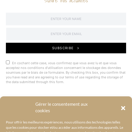
Suivre nos actualités
SUBSCRIBE
En cochant cette case, vous confirmez que vous avez lu et que vous
acceptez nos conditions d'utilisation concernant le stockage des données
soumises par le biais de ce formulaire. By checking this box, you confirm that
you have read and are agreeing to our terms of use regarding the storage of
the data submitted through this form.
Gérer le consentement aux
@BYRACKEL
cookies
Pour offrir les meilleures expériences, nous utilisons des technologies telles
que les cookies pour stocker et/ou accéder aux informations des appareils. Le