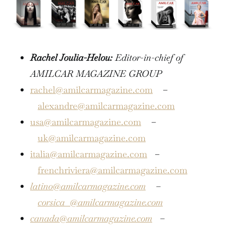
Rachel Joulia-Helou:
Editor-in-chief of
AMILCAR MAGAZINE GROUP
rachel@amilcarmagazine.com
–
alexandre@amilcarmagazine.com
usa@amilcarmagazine.com
–
uk@amilcarmagazine.com
italia@amilcarmagazine.com
–
frenchriviera@amilcarmagazine.com
latino@amilcarmagazine.com
–
corsica
@amilcarmagazine.com
canada@amilcarmagazine.com
–