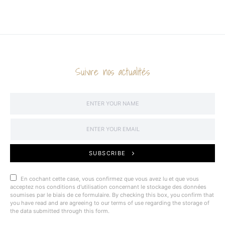
Suivre nos actualités
SUBSCRIBE
En cochant cette case, vous confirmez que vous avez lu et que vous
acceptez nos conditions d'utilisation concernant le stockage des données
soumises par le biais de ce formulaire. By checking this box, you confirm that
you have read and are agreeing to our terms of use regarding the storage of
the data submitted through this form.