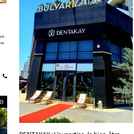
nt-
rne