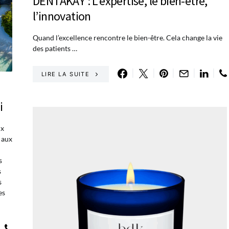
DENTAKAY : L’expertise, le bien-être,
l’innovation
Quand l’excellence rencontre le bien-être. Cela change la vie
des patients …
LIRE LA SUITE
i
ux
, aux
s
s
s
es