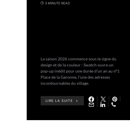
3 MINUTE READ
La saison 2026 commence sous le signe du
design et de la couleur : Swatch ouvre un
pop‑up inédit pour une durée d’un an au n°1
Place de la Garonne, l’une des adresses
incontournables du village.
LIRE LA SUITE