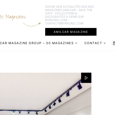
SUIVRE NOS ACTUALITÉS SUR NOS
MAGAZINES AMILCAR - SAVE THE
DATE : COLLECTIONS &
30 Magazines
EXCLUSIVITÉS À VENIR SUR
BYRACKEL.COM -
CONTACT@BYRACKEL.COM
AMILCAR MAGAZINE
CAR MAGAZINE GROUP – 30 MAGAZINES
CONTACT