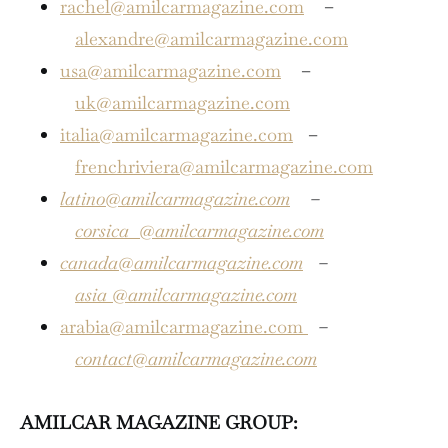
rachel@amilcarmagazine.com
–
alexandre@amilcarmagazine.com
usa@amilcarmagazine.com
–
uk@amilcarmagazine.com
italia@amilcarmagazine.com
–
frenchriviera@amilcarmagazine.com
latino@amilcarmagazine.com
–
corsica
@amilcarmagazine.com
canada@amilcarmagazine.com
–
asia
@amilcarmagazine.com
arabia@amilcarmagazine.com
–
contact@amilcarmagazine.com
AMILCAR MAGAZINE GROUP: