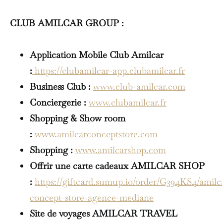
CLUB AMILCAR GROUP :
Application Mobile Club Amilcar
:
https://clubamilcar-app.clubamilcar.fr
Business Club :
www.club-amilcar.com
Conciergerie :
www.clubamilcar.fr
Shopping & Show room
:
www.amilcarconceptstore.com
Shopping :
www.amilcarshop.com
Offrir une carte cadeaux AMILCAR SHOP
:
https://giftcard.sumup.io/order/G394KS4/amilc
concept-store-agence-mediane
Site de voyages AMILCAR TRAVEL