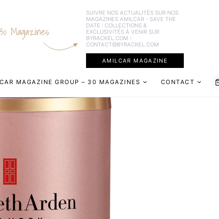
SUIVRE NOS ACTUALITÉS SUR NOS
MAGAZINES AMILCAR - SAVE THE
DATE : COLLECTIONS &
30 Magazines
EXCLUSIVITÉS À VENIR SUR
BYRACKEL.COM -
CONTACT@BYRACKEL.COM
AMILCAR MAGAZINE
CAR MAGAZINE GROUP – 30 MAGAZINES
CONTACT