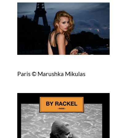
Paris © Marushka Mikulas