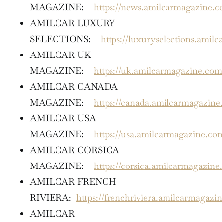
MAGAZINE:
https://news.amilcarmagazine.
AMILCAR LUXURY
SELECTIONS:
https://luxuryselections.amil
AMILCAR UK
MAGAZINE:
https://uk.amilcarmagazine.com
AMILCAR CANADA
MAGAZINE:
https://canada.amilcarmagazin
AMILCAR USA
MAGAZINE:
https://usa.amilcarmagazine.co
AMILCAR CORSICA
MAGAZINE:
https://corsica.amilcarmagazine
AMILCAR FRENCH
RIVIERA:
https://frenchriviera.amilcarmagazi
AMILCAR