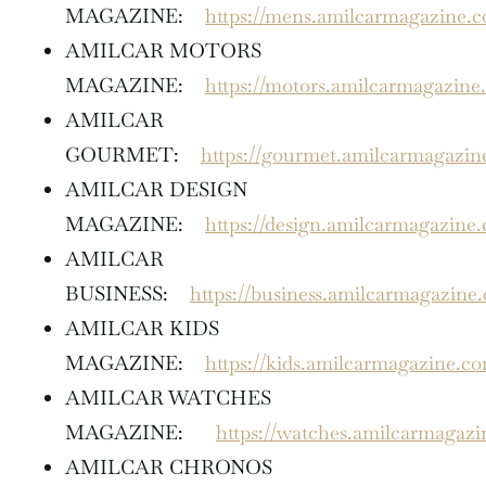
MAGAZINE:
https://mens.amilcarmagazine.
AMILCAR MOTORS
MAGAZINE:
https://motors.amilcarmagazine
AMILCAR
GOURMET:
https://gourmet.amilcarmagazi
AMILCAR DESIGN
MAGAZINE:
https://design.amilcarmagazine
AMILCAR
BUSINESS:
https://business.amilcarmagazine
AMILCAR KIDS
MAGAZINE:
https://kids.amilcarmagazine.c
AMILCAR WATCHES
MAGAZINE:
https://watches.amilcarmagaz
AMILCAR CHRONOS