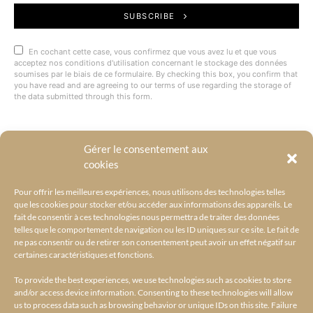
SUBSCRIBE
En cochant cette case, vous confirmez que vous avez lu et que vous
acceptez nos conditions d'utilisation concernant le stockage des données
soumises par le biais de ce formulaire. By checking this box, you confirm that
you have read and are agreeing to our terms of use regarding the storage of
the data submitted through this form.
Gérer le consentement aux
@BYRACKEL
cookies
Pour offrir les meilleures expériences, nous utilisons des technologies telles
que les cookies pour stocker et/ou accéder aux informations des appareils. Le
fait de consentir à ces technologies nous permettra de traiter des données
telles que le comportement de navigation ou les ID uniques sur ce site. Le fait de
ne pas consentir ou de retirer son consentement peut avoir un effet négatif sur
certaines caractéristiques et fonctions.
To provide the best experiences, we use technologies such as cookies to store
and/or access device information. Consenting to these technologies will allow
us to process data such as browsing behavior or unique IDs on this site. Failure