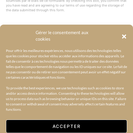
soumises par le biais de ce formulaire. By checking this box, you confirm that
you have read and are agreeing to our terms of use regarding the storage of
the data submitted through this form.
Gérer le consentement aux
@BYRACKEL
cookies
Pour offrir les meilleures expériences, nous utilisons des technologies telles
que les cookies pour stocker et/ou accéder aux informations des appareils. Le
fait de consentir à ces technologies nous permettra de traiter des données
telles que le comportement de navigation ou les ID uniques sur ce site. Le fait de
ne pas consentir ou de retirer son consentement peut avoir un effet négatif sur
certaines caractéristiques et fonctions.
To provide the best experiences, we use technologies such as cookies to store
and/or access device information. Consenting to these technologies will allow
us to process data such as browsing behavior or unique IDs on this site. Failure
to consent or withdrawal of consent may adversely affect certain features and
functions.
ACCUEIL
L’UNIVERS BY RACKEL
BY RACKEL SELECTIONS
AMILCAR SELECTIONS
AMILCAR MAGAZINE GROUP – 30 MAGAZINES
CONTACT
ACCEPTER