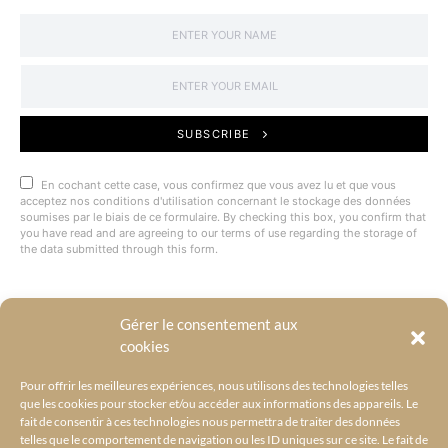
SUBSCRIBE
En cochant cette case, vous confirmez que vous avez lu et que vous
acceptez nos conditions d'utilisation concernant le stockage des données
soumises par le biais de ce formulaire. By checking this box, you confirm that
you have read and are agreeing to our terms of use regarding the storage of
the data submitted through this form.
Gérer le consentement aux
@BYRACKEL
cookies
Pour offrir les meilleures expériences, nous utilisons des technologies telles
que les cookies pour stocker et/ou accéder aux informations des appareils. Le
fait de consentir à ces technologies nous permettra de traiter des données
telles que le comportement de navigation ou les ID uniques sur ce site. Le fait de