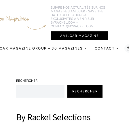
SUIVRE NOS ACTUALITÉS SUR NOS
MAGAZINES AMILCAR - SAVE THE
DATE : COLLECTIONS &
30 Magazines
EXCLUSIVITÉS À VENIR SUR
BYRACKEL.COM -
CONTACT@BYRACKEL.COM
AMILCAR MAGAZINE
CAR MAGAZINE GROUP – 30 MAGAZINES
CONTACT
RECHERCHER
RECHERCHER
By Rackel Selections