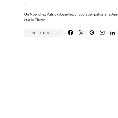
!
Un Noël chez Patrick Agnellet, chocolatier pâtissier à An
et à la Cluzac !
LIRE LA SUITE