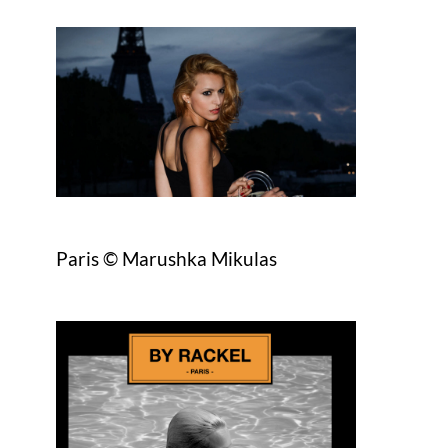
Paris © Marushka Mikulas