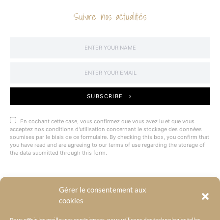
Suivre nos actualités
SUBSCRIBE
En cochant cette case, vous confirmez que vous avez lu et que vous
acceptez nos conditions d'utilisation concernant le stockage des données
soumises par le biais de ce formulaire. By checking this box, you confirm that
you have read and are agreeing to our terms of use regarding the storage of
the data submitted through this form.
Gérer le consentement aux
@BYRACKEL
cookies
Pour offrir les meilleures expériences, nous utilisons des technologies telles