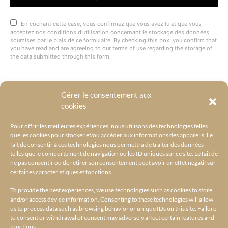
En cochant cette case, vous confirmez que vous avez lu et que vous
acceptez nos conditions d'utilisation concernant le stockage des données
soumises par le biais de ce formulaire. By checking this box, you confirm that
you have read and are agreeing to our terms of use regarding the storage of
the data submitted through this form.
Gérer le consentement aux
@BYRACKEL
cookies
Pour offrir les meilleures expériences, nous utilisons des technologies telles
que les cookies pour stocker et/ou accéder aux informations des appareils. Le
fait de consentir à ces technologies nous permettra de traiter des données
telles que le comportement de navigation ou les ID uniques sur ce site. Le fait de
ne pas consentir ou de retirer son consentement peut avoir un effet négatif sur
certaines caractéristiques et fonctions.
To provide the best experiences, we use technologies such as cookies to store
and/or access device information. Consenting to these technologies will allow
us to process data such as browsing behavior or unique IDs on this site. Failure
to consent or withdrawal of consent may adversely affect certain features and
functions.