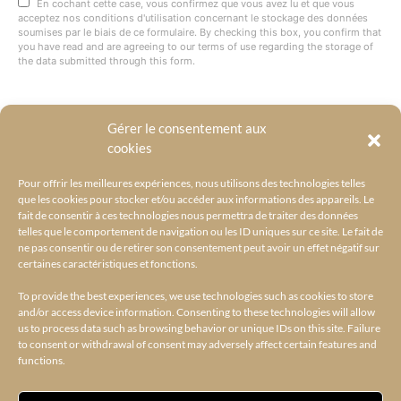
En cochant cette case, vous confirmez que vous avez lu et que vous
acceptez nos conditions d'utilisation concernant le stockage des données
soumises par le biais de ce formulaire. By checking this box, you confirm that
you have read and are agreeing to our terms of use regarding the storage of
the data submitted through this form.
Gérer le consentement aux
@BYRACKEL
cookies
Pour offrir les meilleures expériences, nous utilisons des technologies telles
que les cookies pour stocker et/ou accéder aux informations des appareils. Le
fait de consentir à ces technologies nous permettra de traiter des données
telles que le comportement de navigation ou les ID uniques sur ce site. Le fait de
ne pas consentir ou de retirer son consentement peut avoir un effet négatif sur
certaines caractéristiques et fonctions.
To provide the best experiences, we use technologies such as cookies to store
and/or access device information. Consenting to these technologies will allow
us to process data such as browsing behavior or unique IDs on this site. Failure
to consent or withdrawal of consent may adversely affect certain features and
functions.
ACCUEIL
L’UNIVERS BY RACKEL
BY RACKEL SELECTIONS
AMILCAR SELECTIONS