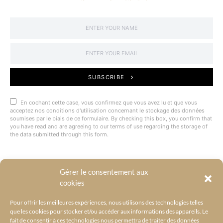
SUBSCRIBE
En cochant cette case, vous confirmez que vous avez lu et que vous
acceptez nos conditions d'utilisation concernant le stockage des données
soumises par le biais de ce formulaire. By checking this box, you confirm that
you have read and are agreeing to our terms of use regarding the storage of
the data submitted through this form.
Gérer le consentement aux
@BYRACKEL
cookies
Pour offrir les meilleures expériences, nous utilisons des technologies telles
que les cookies pour stocker et/ou accéder aux informations des appareils. Le
fait de consentir à ces technologies nous permettra de traiter des données