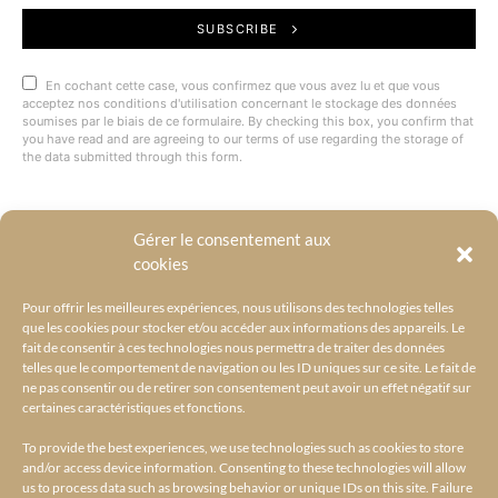
SUBSCRIBE
En cochant cette case, vous confirmez que vous avez lu et que vous
acceptez nos conditions d'utilisation concernant le stockage des données
soumises par le biais de ce formulaire. By checking this box, you confirm that
you have read and are agreeing to our terms of use regarding the storage of
the data submitted through this form.
Gérer le consentement aux
@BYRACKEL
cookies
Pour offrir les meilleures expériences, nous utilisons des technologies telles
que les cookies pour stocker et/ou accéder aux informations des appareils. Le
fait de consentir à ces technologies nous permettra de traiter des données
telles que le comportement de navigation ou les ID uniques sur ce site. Le fait de
ne pas consentir ou de retirer son consentement peut avoir un effet négatif sur
certaines caractéristiques et fonctions.
To provide the best experiences, we use technologies such as cookies to store
and/or access device information. Consenting to these technologies will allow
us to process data such as browsing behavior or unique IDs on this site. Failure