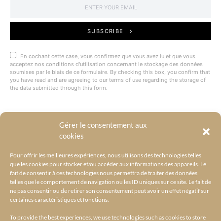
SUBSCRIBE
En cochant cette case, vous confirmez que vous avez lu et que vous
acceptez nos conditions d'utilisation concernant le stockage des données
soumises par le biais de ce formulaire. By checking this box, you confirm that
you have read and are agreeing to our terms of use regarding the storage of
the data submitted through this form.
Gérer le consentement aux
@BYRACKEL
cookies
Pour offrir les meilleures expériences, nous utilisons des technologies telles
que les cookies pour stocker et/ou accéder aux informations des appareils. Le
fait de consentir à ces technologies nous permettra de traiter des données
telles que le comportement de navigation ou les ID uniques sur ce site. Le fait de
ne pas consentir ou de retirer son consentement peut avoir un effet négatif sur
certaines caractéristiques et fonctions.
To provide the best experiences, we use technologies such as cookies to store