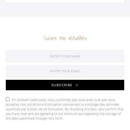
Suivre nos actualités
SUBSCRIBE
En cochant cette case, vous confirmez que vous avez lu et que vous
acceptez nos conditions d'utilisation concernant le stockage des données
soumises par le biais de ce formulaire. By checking this box, you confirm that
you have read and are agreeing to our terms of use regarding the storage of
the data submitted through this form.