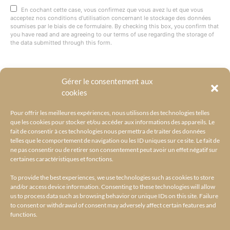
En cochant cette case, vous confirmez que vous avez lu et que vous
acceptez nos conditions d'utilisation concernant le stockage des données
soumises par le biais de ce formulaire. By checking this box, you confirm that
you have read and are agreeing to our terms of use regarding the storage of
the data submitted through this form.
Gérer le consentement aux
@BYRACKEL
cookies
Pour offrir les meilleures expériences, nous utilisons des technologies telles
que les cookies pour stocker et/ou accéder aux informations des appareils. Le
fait de consentir à ces technologies nous permettra de traiter des données
telles que le comportement de navigation ou les ID uniques sur ce site. Le fait de
ne pas consentir ou de retirer son consentement peut avoir un effet négatif sur
certaines caractéristiques et fonctions.
To provide the best experiences, we use technologies such as cookies to store
and/or access device information. Consenting to these technologies will allow
us to process data such as browsing behavior or unique IDs on this site. Failure
to consent or withdrawal of consent may adversely affect certain features and
functions.
ACCUEIL
L’UNIVERS BY RACKEL
BY RACKEL SELECTIONS
AMILCAR SELECTIONS