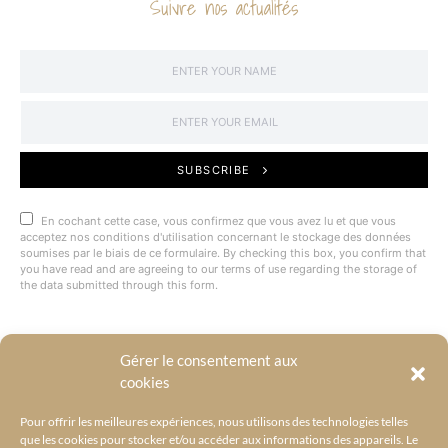
Suivre nos actualités
SUBSCRIBE
En cochant cette case, vous confirmez que vous avez lu et que vous
acceptez nos conditions d'utilisation concernant le stockage des données
soumises par le biais de ce formulaire. By checking this box, you confirm that
you have read and are agreeing to our terms of use regarding the storage of
the data submitted through this form.
Gérer le consentement aux
@BYRACKEL
cookies
Pour offrir les meilleures expériences, nous utilisons des technologies telles
que les cookies pour stocker et/ou accéder aux informations des appareils. Le