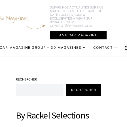
SUIVRE NOS ACTUALITÉS SUR NOS
MAGAZINES AMILCAR - SAVE THE
DATE : COLLECTIONS &
30 Magazines
EXCLUSIVITÉS À VENIR SUR
BYRACKEL.COM -
CONTACT@BYRACKEL.COM
AMILCAR MAGAZINE
CAR MAGAZINE GROUP – 30 MAGAZINES
CONTACT
RECHERCHER
RECHERCHER
By Rackel Selections