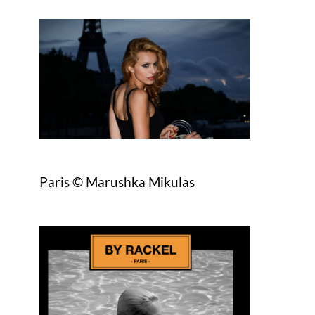
Paris © Marushka Mikulas