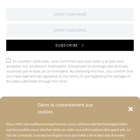
SUBSCRIBE
En cochant cette case, vous confirmez que vous avez lu et que vous
acceptez nos conditions d'utilisation concernant le stockage des données
soumises par le biais de ce formulaire. By checking this box, you confirm that
you have read and are agreeing to our terms of use regarding the storage of
the data submitted through this form.
Gérer le consentement aux
@BYRACKEL
cookies
Pour offrir les meilleures expériences, nous utilisons des technologies telles
que les cookies pour stocker et/ou accéder aux informations des appareils. Le
fait de consentir à ces technologies nous permettra de traiter des données