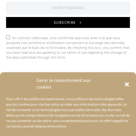
SUBSCRIBE
En cochant cette case, vous confirmez que vous avez lu et que vous
acceptez nos conditions d'utilisation concernant le stockage des données
soumises par le biais de ce formulaire. By checking this box, you confirm that
you have read and are agreeing to our terms of use regarding the storage of
the data submitted through this form.
Gérer le consentement aux
@BYRACKEL
cookies
Pour offrir les meilleures expériences, nous utilisons des technologies telles
que les cookies pour stocker et/ou accéder aux informations des appareils. Le
fait de consentir à ces technologies nous permettra de traiter des données
telles que le comportement de navigation ou les ID uniques sur ce site. Le fait de
ne pas consentir ou de retirer son consentement peut avoir un effet négatif sur
certaines caractéristiques et fonctions.