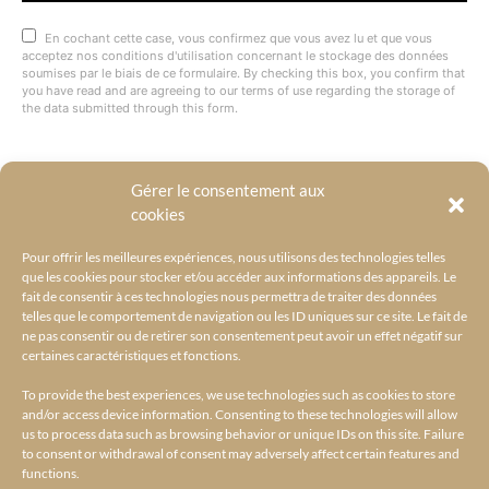
En cochant cette case, vous confirmez que vous avez lu et que vous
acceptez nos conditions d'utilisation concernant le stockage des données
soumises par le biais de ce formulaire. By checking this box, you confirm that
you have read and are agreeing to our terms of use regarding the storage of
the data submitted through this form.
Gérer le consentement aux
@BYRACKEL
cookies
Pour offrir les meilleures expériences, nous utilisons des technologies telles
que les cookies pour stocker et/ou accéder aux informations des appareils. Le
fait de consentir à ces technologies nous permettra de traiter des données
telles que le comportement de navigation ou les ID uniques sur ce site. Le fait de
ne pas consentir ou de retirer son consentement peut avoir un effet négatif sur
certaines caractéristiques et fonctions.
To provide the best experiences, we use technologies such as cookies to store
and/or access device information. Consenting to these technologies will allow
us to process data such as browsing behavior or unique IDs on this site. Failure
to consent or withdrawal of consent may adversely affect certain features and
functions.
ACCUEIL
L’UNIVERS BY RACKEL