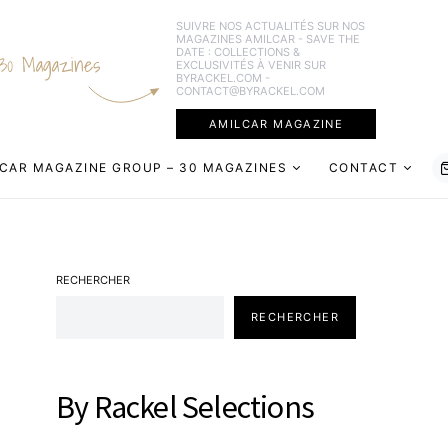
SUIVRE NOS ACTUALITÉS SUR NOS
MAGAZINES AMILCAR - SAVE THE
DATE : COLLECTIONS &
30 Magazines
EXCLUSIVITÉS À VENIR SUR
BYRACKEL.COM -
CONTACT@BYRACKEL.COM
AMILCAR MAGAZINE
CAR MAGAZINE GROUP – 30 MAGAZINES
CONTACT
RECHERCHER
RECHERCHER
By Rackel Selections