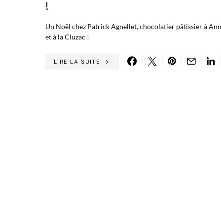
!
Un Noël chez Patrick Agnellet, chocolatier pâtissier à An
et à la Cluzac !
LIRE LA SUITE