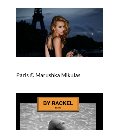
Paris © Marushka Mikulas