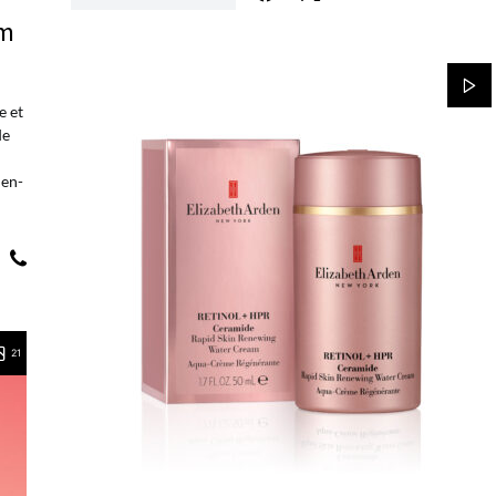
um
 et
de
ien-
21