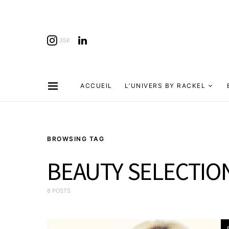
35K
ACCUEIL
L’UNIVERS BY RACKEL
BROWSING TAG
BEAUTY SELECTIO
8 POSTS