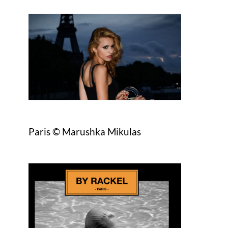
Paris © Marushka Mikulas