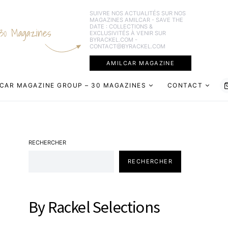
SUIVRE NOS ACTUALITÉS SUR NOS
MAGAZINES AMILCAR - SAVE THE
DATE : COLLECTIONS &
30 Magazines
EXCLUSIVITÉS À VENIR SUR
BYRACKEL.COM -
CONTACT@BYRACKEL.COM
AMILCAR MAGAZINE
CAR MAGAZINE GROUP – 30 MAGAZINES
CONTACT
RECHERCHER
RECHERCHER
By Rackel Selections