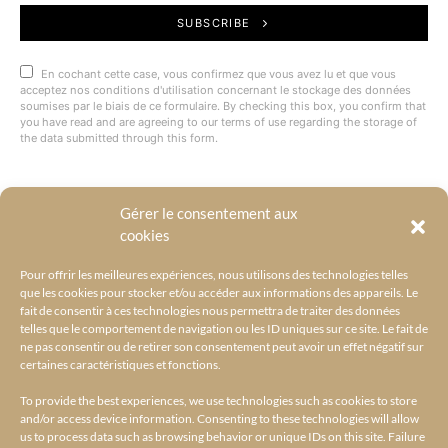
SUBSCRIBE
En cochant cette case, vous confirmez que vous avez lu et que vous
acceptez nos conditions d'utilisation concernant le stockage des données
soumises par le biais de ce formulaire. By checking this box, you confirm that
you have read and are agreeing to our terms of use regarding the storage of
the data submitted through this form.
Gérer le consentement aux
@BYRACKEL
cookies
Pour offrir les meilleures expériences, nous utilisons des technologies telles
que les cookies pour stocker et/ou accéder aux informations des appareils. Le
fait de consentir à ces technologies nous permettra de traiter des données
telles que le comportement de navigation ou les ID uniques sur ce site. Le fait de
ne pas consentir ou de retirer son consentement peut avoir un effet négatif sur
certaines caractéristiques et fonctions.
To provide the best experiences, we use technologies such as cookies to store
and/or access device information. Consenting to these technologies will allow
us to process data such as browsing behavior or unique IDs on this site. Failure