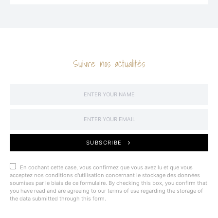
Suivre nos actualités
SUBSCRIBE
En cochant cette case, vous confirmez que vous avez lu et que vous
acceptez nos conditions d'utilisation concernant le stockage des données
soumises par le biais de ce formulaire. By checking this box, you confirm that
you have read and are agreeing to our terms of use regarding the storage of
the data submitted through this form.